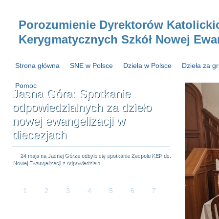
Porozumienie Dyrektorów Katolicki
Kerygmatycznych Szkół Nowej Ewang
Strona główna
SNE w Polsce
Dzieła w Polsce
Dzieła za g
Pomoc
Jasna Góra: Spotkanie
odpowiedzialnych za dzieło
nowej ewangelizacji w
diecezjach
24 maja na Jasnej Górze odbyło się spotkanie Zespołu KEP ds.
Nowej Ewangelizacji z odpowiedzialn...
1
2
3
4
5
6
7