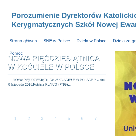
Porozumienie Dyrektorów Katolicki
Kerygmatycznych Szkół Nowej Ewang
Strona główna
SNE w Polsce
Dzieła w Polsce
Dzieła za g
Pomoc
NOWA PIĘĆDZIESIĄTNICA
W KOŚCIELE W POLSCE
NOWA PIĘĆDZIESIĄTNICA W KOŚCIELE W POLSCE ? w dniu
6 listopada 2018.Pobierz PLAKAT (PNG)...
1
2
3
4
5
6
7